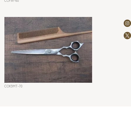
COYW-60
COK9MT-70